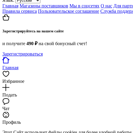
Язык:
Главная
Магазины поставщиков
Мы в соцсетях
О нас
Для парт
Правила сервиса
Пользовательское соглашение
Служба поддер
Зарегистрируйтесь на нашем сайте
и получите
490 ₽
на свой бонусный счет!
Зарегистрироваться
Главная
Избранное
Подать
Чат
Профиль
Этот Сайт использует файлы cookies для более удобной работы