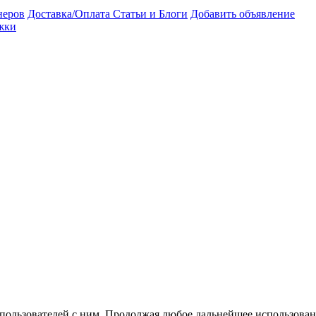
неров
Доставка/Оплата
Статьи и Блоги
Добавить объявление
жки
 пользователей с ним. Продолжая любое дальнейшее использован