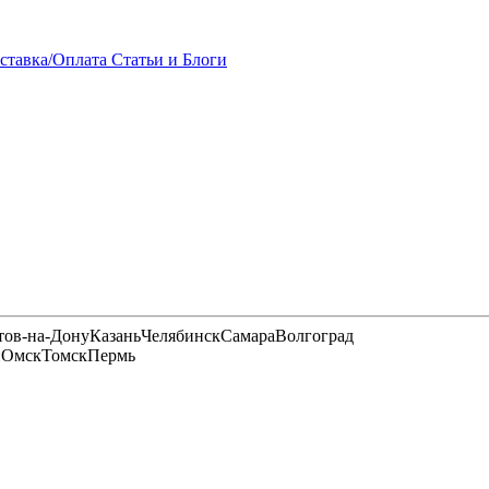
ставка/Оплата
Статьи и Блоги
тов-на-Дону
Казань
Челябинск
Самара
Волгоград
и
Омск
Томск
Пермь