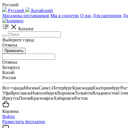
Русский
Русский
Китайский
Магазины поставщиков
Мы в соцсетях
О нас
Для партнеров
До
Каталог
Выберите город
Отмена
Применить
Отмена
Беларусь
Китай
Россия
Все города
Москва
Санкт-Петербург
Краснодар
Екатеринбург
Рос
Уфа
Ярославль
Новосибирск
Воронеж
Тольятти
Владивосток
Соч
Иркутск
Пенза
Красноярск
Хабаровск
Ростов
Корзина
Войти
Разместить бесплатно