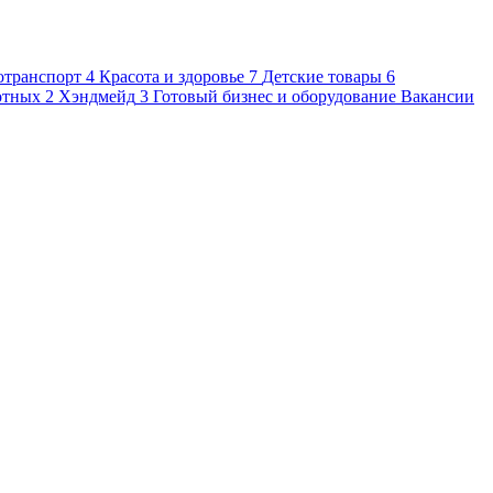
отранспорт
4
Красота и здоровье
7
Детские товары
6
отных
2
Хэндмейд
3
Готовый бизнес и оборудование
Вакансии