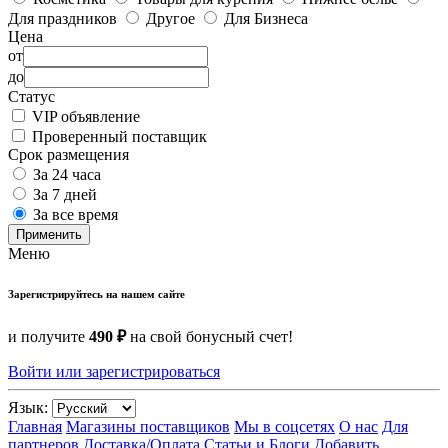
Для праздников
Другое
Для Бизнеса
Цена
от
до
Статус
VIP объявление
Проверенный поставщик
Срок размещения
За 24 часа
За 7 дней
За все время
Применить
Меню
Зарегистрируйтесь на нашем сайте
и получите
490 ₽
на свой бонусный счет!
Войти или зарегистрироваться
Язык:
Главная
Магазины поставщиков
Мы в соцсетях
О нас
Для
партнеров
Доставка/Оплата
Статьи и Блоги
Добавить