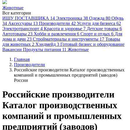
Животные
Все категории
ИЩУ ПОСТАВЩИКА
14
Электроника
38
Одежда
80
Обувь
34
Аксессуары
13
Производители
42
Услуги для бизнеса
62
Электротранспорт
4
Красота и здоровье
7
Детские товары
6
Автотовары
23
Хобби и развлечения
6
Спорт и отдых
6
Для
дома и дачи
23
Стройматериалы и инструменты
17
Товары
для животных
2
Хэндмейд
3
Готовый бизнес и оборудование
Вакансии
Продукты питания
11
Животные
Главная
Производители
Российские производители Каталог производственных
компаний и промышленных предприятий (заводов)
России
Российские производители
Каталог производственных
компаний и промышленных
предприятий (заводов)