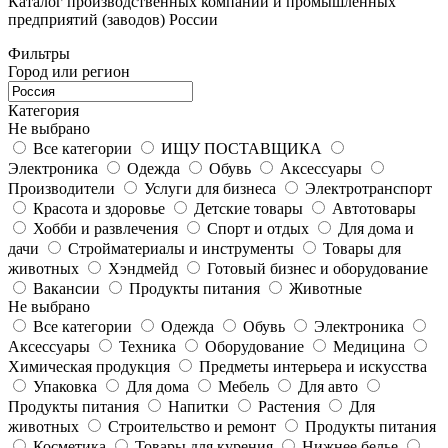
Каталог производственных компаний и промышленных
предприятий (заводов) России
Фильтры
Город или регион
Категория
Не выбрано
Все категории
ИЩУ ПОСТАВЩИКА
Электроника
Одежда
Обувь
Аксессуары
Производители
Услуги для бизнеса
Электротранспорт
Красота и здоровье
Детские товары
Автотовары
Хобби и развлечения
Спорт и отдых
Для дома и
дачи
Стройматериалы и инструменты
Товары для
животных
Хэндмейд
Готовый бизнес и оборудование
Вакансии
Продукты питания
Животные
Не выбрано
Все категории
Одежда
Обувь
Электроника
Аксессуары
Техника
Оборудование
Медицина
Химическая продукция
Предметы интерьера и искусства
Упаковка
Для дома
Мебель
Для авто
Продукты питания
Напитки
Растения
Для
животных
Строительство и ремонт
Продукты питания
Косметика
Товары для курения
Нижнее белье