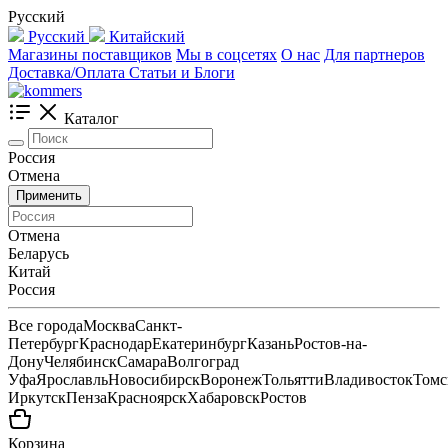
Русский
Русский
Китайский
Магазины поставщиков
Мы в соцсетях
О нас
Для партнеров
Доставка/Оплата
Статьи и Блоги
Каталог
Россия
Отмена
Применить
Отмена
Беларусь
Китай
Россия
Все города
Москва
Санкт-
Петербург
Краснодар
Екатеринбург
Казань
Ростов-на-
Дону
Челябинск
Самара
Волгоград
Уфа
Ярославль
Новосибирск
Воронеж
Тольятти
Владивосток
Томс
Иркутск
Пенза
Красноярск
Хабаровск
Ростов
Корзина