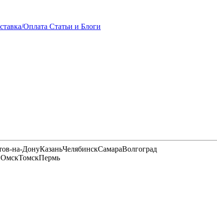
ставка/Оплата
Статьи и Блоги
тов-на-Дону
Казань
Челябинск
Самара
Волгоград
и
Омск
Томск
Пермь