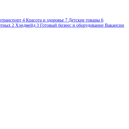
отранспорт
4
Красота и здоровье
7
Детские товары
6
отных
2
Хэндмейд
3
Готовый бизнес и оборудование
Вакансии