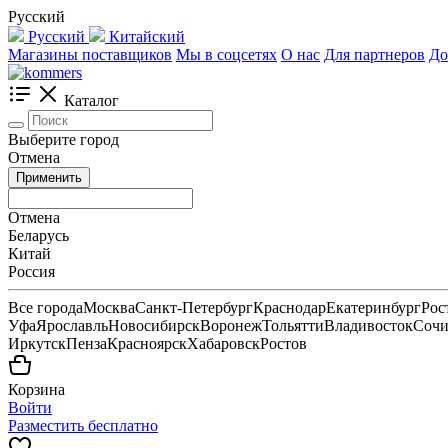
Русский
Русский
Китайский
Магазины поставщиков
Мы в соцсетях
О нас
Для партнеров
До
Каталог
Выберите город
Отмена
Применить
Отмена
Беларусь
Китай
Россия
Все города
Москва
Санкт-Петербург
Краснодар
Екатеринбург
Рос
Уфа
Ярославль
Новосибирск
Воронеж
Тольятти
Владивосток
Соч
Иркутск
Пенза
Красноярск
Хабаровск
Ростов
Корзина
Войти
Разместить бесплатно