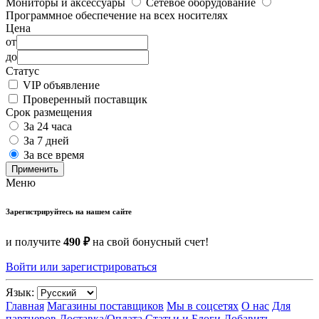
Мониторы и аксессуары
Сетевое оборудование
Программное обеспечение на всех носителях
Цена
от
до
Статус
VIP объявление
Проверенный поставщик
Срок размещения
За 24 часа
За 7 дней
За все время
Применить
Меню
Зарегистрируйтесь на нашем сайте
и получите
490 ₽
на свой бонусный счет!
Войти или зарегистрироваться
Язык:
Главная
Магазины поставщиков
Мы в соцсетях
О нас
Для
партнеров
Доставка/Оплата
Статьи и Блоги
Добавить