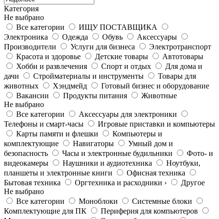
Категория
Не выбрано
Все категории
ИЩУ ПОСТАВЩИКА
Электроника
Одежда
Обувь
Аксессуары
Производители
Услуги для бизнеса
Электротранспорт
Красота и здоровье
Детские товары
Автотовары
Хобби и развлечения
Спорт и отдых
Для дома и
дачи
Стройматериалы и инструменты
Товары для
животных
Хэндмейд
Готовый бизнес и оборудование
Вакансии
Продукты питания
Животные
Не выбрано
Все категории
Аксессуары для электроники
Телефоны и смарт-часы
Игровые приставки и компьютеры
Карты памяти и флешки
Компьютеры и
комплектующие
Навигаторы
Умный дом и
безопасность
Часы и электронные будильники
Фото- и
видеокамеры
Наушники и аудиотехника
Ноутбуки,
планшеты и электронные книги
Офисная техника
Бытовая техника
Оргтехника и расходники ›
Другое
Не выбрано
Все категории
Моноблоки
Системные блоки
Комплектующие для ПК
Периферия для компьютеров