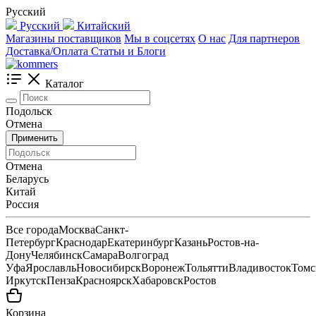
Русский
Русский
Китайский
Магазины поставщиков
Мы в соцсетях
О нас
Для партнеров
Доставка/Оплата
Статьи и Блоги
Каталог
Подольск
Отмена
Применить
Отмена
Беларусь
Китай
Россия
Все города
Москва
Санкт-
Петербург
Краснодар
Екатеринбург
Казань
Ростов-на-
Дону
Челябинск
Самара
Волгоград
Уфа
Ярославль
Новосибирск
Воронеж
Тольятти
Владивосток
Томс
Иркутск
Пенза
Красноярск
Хабаровск
Ростов
Корзина