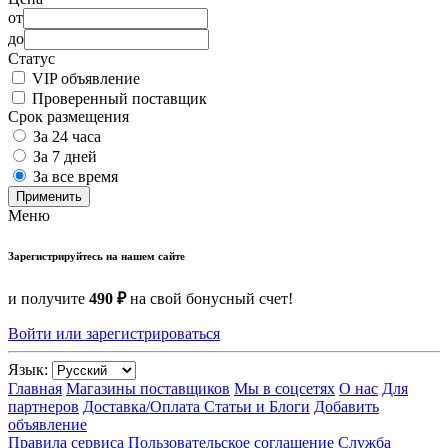
от
до
Статус
VIP объявление
Проверенный поставщик
Срок размещения
За 24 часа
За 7 дней
За все время
Применить
Меню
Зарегистрируйтесь на нашем сайте
и получите
490 ₽
на свой бонусный счет!
Войти или зарегистрироваться
Язык:
Главная
Магазины поставщиков
Мы в соцсетях
О нас
Для
партнеров
Доставка/Оплата
Статьи и Блоги
Добавить
объявление
Правила сервиса
Пользовательское соглашение
Служба