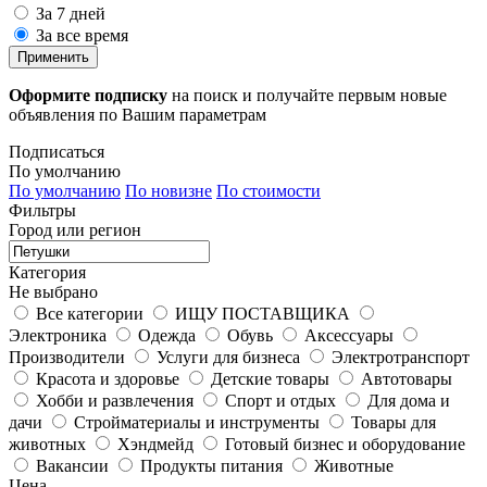
За 7 дней
За все время
Применить
Оформите подписку
на поиск и получайте первым новые
объявления по Вашим параметрам
Подписаться
По умолчанию
По умолчанию
По новизне
По стоимости
Фильтры
Город или регион
Категория
Не выбрано
Все категории
ИЩУ ПОСТАВЩИКА
Электроника
Одежда
Обувь
Аксессуары
Производители
Услуги для бизнеса
Электротранспорт
Красота и здоровье
Детские товары
Автотовары
Хобби и развлечения
Спорт и отдых
Для дома и
дачи
Стройматериалы и инструменты
Товары для
животных
Хэндмейд
Готовый бизнес и оборудование
Вакансии
Продукты питания
Животные
Цена