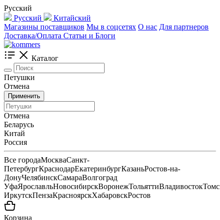
Русский
Русский
Китайский
Магазины поставщиков
Мы в соцсетях
О нас
Для партнеров
Доставка/Оплата
Статьи и Блоги
Каталог
Петушки
Отмена
Применить
Отмена
Беларусь
Китай
Россия
Все города
Москва
Санкт-
Петербург
Краснодар
Екатеринбург
Казань
Ростов-на-
Дону
Челябинск
Самара
Волгоград
Уфа
Ярославль
Новосибирск
Воронеж
Тольятти
Владивосток
Томс
Иркутск
Пенза
Красноярск
Хабаровск
Ростов
Корзина