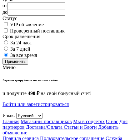
от
до
Статус
VIP объявление
Проверенный поставщик
Срок размещения
За 24 часа
За 7 дней
За все время
Применить
Меню
Зарегистрируйтесь на нашем сайте
и получите
490 ₽
на свой бонусный счет!
Войти или зарегистрироваться
Язык:
Главная
Магазины поставщиков
Мы в соцсетях
О нас
Для
партнеров
Доставка/Оплата
Статьи и Блоги
Добавить
объявление
Правила сервиса
Пользовательское соглашение
Служба