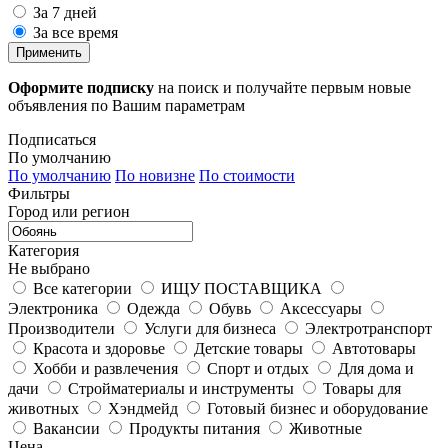
За 7 дней
За все время
Применить
Оформите подписку
на поиск и получайте первым новые
объявления по Вашим параметрам
Подписаться
По умолчанию
По умолчанию
По новизне
По стоимости
Фильтры
Город или регион
Категория
Не выбрано
Все категории
ИЩУ ПОСТАВЩИКА
Электроника
Одежда
Обувь
Аксессуары
Производители
Услуги для бизнеса
Электротранспорт
Красота и здоровье
Детские товары
Автотовары
Хобби и развлечения
Спорт и отдых
Для дома и
дачи
Стройматериалы и инструменты
Товары для
животных
Хэндмейд
Готовый бизнес и оборудование
Вакансии
Продукты питания
Животные
Цена