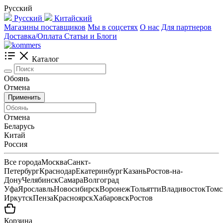
Русский
Русский
Китайский
Магазины поставщиков
Мы в соцсетях
О нас
Для партнеров
Доставка/Оплата
Статьи и Блоги
Каталог
Обоянь
Отмена
Применить
Отмена
Беларусь
Китай
Россия
Все города
Москва
Санкт-
Петербург
Краснодар
Екатеринбург
Казань
Ростов-на-
Дону
Челябинск
Самара
Волгоград
Уфа
Ярославль
Новосибирск
Воронеж
Тольятти
Владивосток
Томс
Иркутск
Пенза
Красноярск
Хабаровск
Ростов
Корзина