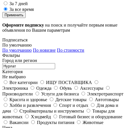
За 7 дней
За все время
Применить
Оформите подписку
на поиск и получайте первым новые
объявления по Вашим параметрам
Подписаться
По умолчанию
По умолчанию
По новизне
По стоимости
Фильтры
Город или регион
Категория
Не выбрано
Все категории
ИЩУ ПОСТАВЩИКА
Электроника
Одежда
Обувь
Аксессуары
Производители
Услуги для бизнеса
Электротранспорт
Красота и здоровье
Детские товары
Автотовары
Хобби и развлечения
Спорт и отдых
Для дома и
дачи
Стройматериалы и инструменты
Товары для
животных
Хэндмейд
Готовый бизнес и оборудование
Вакансии
Продукты питания
Животные
Цена