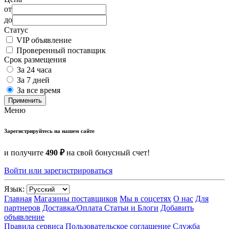
от
до
Статус
VIP объявление
Проверенный поставщик
Срок размещения
За 24 часа
За 7 дней
За все время
Применить
Меню
Зарегистрируйтесь на нашем сайте
и получите
490 ₽
на свой бонусный счет!
Войти или зарегистрироваться
Язык:
Главная
Магазины поставщиков
Мы в соцсетях
О нас
Для
партнеров
Доставка/Оплата
Статьи и Блоги
Добавить
объявление
Правила сервиса
Пользовательское соглашение
Служба