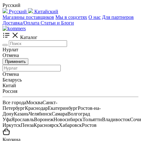
Русский
Русский
Китайский
Магазины поставщиков
Мы в соцсетях
О нас
Для партнеров
Доставка/Оплата
Статьи и Блоги
Каталог
Нурлат
Отмена
Применить
Отмена
Беларусь
Китай
Россия
Все города
Москва
Санкт-
Петербург
Краснодар
Екатеринбург
Ростов-на-
Дону
Казань
Челябинск
Самара
Волгоград
Уфа
Ярославль
Воронеж
Новосибирск
Тольятти
Владивосток
Соч
Иркутск
Пенза
Красноярск
Хабаровск
Ростов
Корзина