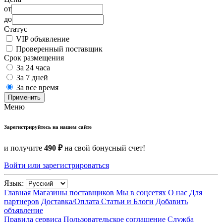
от
до
Статус
VIP объявление
Проверенный поставщик
Срок размещения
За 24 часа
За 7 дней
За все время
Применить
Меню
Зарегистрируйтесь на нашем сайте
и получите
490 ₽
на свой бонусный счет!
Войти или зарегистрироваться
Язык:
Главная
Магазины поставщиков
Мы в соцсетях
О нас
Для
партнеров
Доставка/Оплата
Статьи и Блоги
Добавить
объявление
Правила сервиса
Пользовательское соглашение
Служба