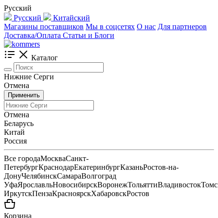
Русский
Русский
Китайский
Магазины поставщиков
Мы в соцсетях
О нас
Для партнеров
Доставка/Оплата
Статьи и Блоги
Каталог
Нижние Серги
Отмена
Применить
Отмена
Беларусь
Китай
Россия
Все города
Москва
Санкт-
Петербург
Краснодар
Екатеринбург
Казань
Ростов-на-
Дону
Челябинск
Самара
Волгоград
Уфа
Ярославль
Новосибирск
Воронеж
Тольятти
Владивосток
Томс
Иркутск
Пенза
Красноярск
Хабаровск
Ростов
Корзина