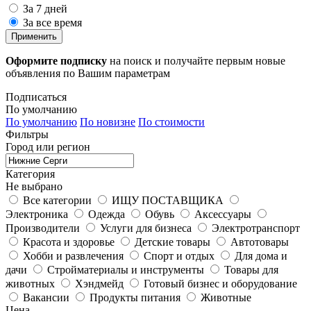
За 7 дней
За все время
Применить
Оформите подписку
на поиск и получайте первым новые
объявления по Вашим параметрам
Подписаться
По умолчанию
По умолчанию
По новизне
По стоимости
Фильтры
Город или регион
Категория
Не выбрано
Все категории
ИЩУ ПОСТАВЩИКА
Электроника
Одежда
Обувь
Аксессуары
Производители
Услуги для бизнеса
Электротранспорт
Красота и здоровье
Детские товары
Автотовары
Хобби и развлечения
Спорт и отдых
Для дома и
дачи
Стройматериалы и инструменты
Товары для
животных
Хэндмейд
Готовый бизнес и оборудование
Вакансии
Продукты питания
Животные
Цена