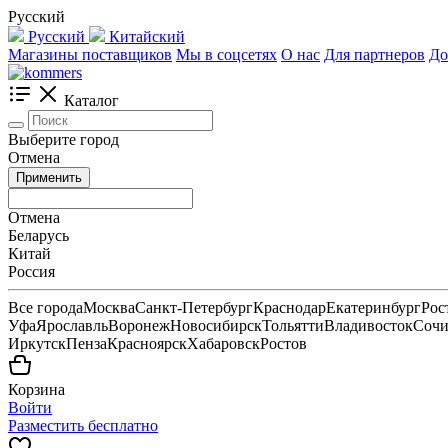
Русский
Русский
Китайский
Магазины поставщиков
Мы в соцсетях
О нас
Для партнеров
До
Каталог
Выберите город
Отмена
Применить
Отмена
Беларусь
Китай
Россия
Все города
Москва
Санкт-Петербург
Краснодар
Екатеринбург
Рос
Уфа
Ярославль
Воронеж
Новосибирск
Тольятти
Владивосток
Соч
Иркутск
Пенза
Красноярск
Хабаровск
Ростов
Корзина
Войти
Разместить бесплатно