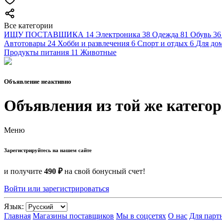
Все категории
ИЩУ ПОСТАВЩИКА
14
Электроника
38
Одежда
81
Обувь
36
Автотовары
24
Хобби и развлечения
6
Спорт и отдых
6
Для дом
Продукты питания
11
Животные
Объявление неактивно
Объявления из той же катего
Меню
Зарегистрируйтесь на нашем сайте
и получите
490 ₽
на свой бонусный счет!
Войти или зарегистрироваться
Язык:
Главная
Магазины поставщиков
Мы в соцсетях
О нас
Для парт