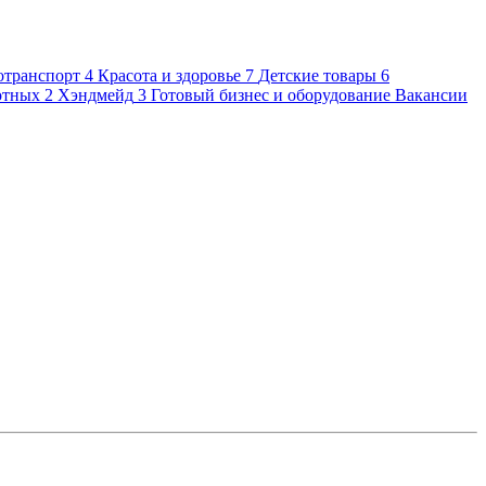
отранспорт
4
Красота и здоровье
7
Детские товары
6
отных
2
Хэндмейд
3
Готовый бизнес и оборудование
Вакансии