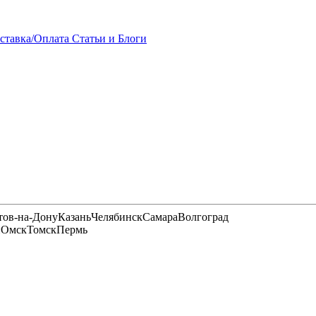
ставка/Оплата
Статьи и Блоги
тов-на-Дону
Казань
Челябинск
Самара
Волгоград
и
Омск
Томск
Пермь