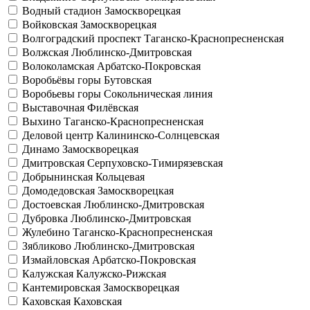
Водный стадион
Замоскворецкая
Войковская
Замоскворецкая
Волгоградский проспект
Таганско-Краснопресненская
Волжская
Люблинско-Дмитровская
Волоколамская
Арбатско-Покровская
Воробьёвы горы
Бутовская
Воробьевы горы
Сокольническая линия
Выставочная
Филёвская
Выхино
Таганско-Краснопресненская
Деловой центр
Калининско-Солнцевская
Динамо
Замоскворецкая
Дмитровская
Серпуховско-Тимирязевская
Добрынинская
Кольцевая
Домодедовская
Замоскворецкая
Достоевская
Люблинско-Дмитровская
Дубровка
Люблинско-Дмитровская
Жулебино
Таганско-Краснопресненская
Зябликово
Люблинско-Дмитровская
Измайловская
Арбатско-Покровская
Калужская
Калужско-Рижская
Кантемировская
Замоскворецкая
Каховская
Каховская