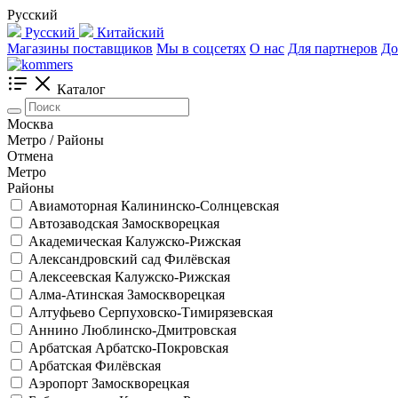
Русский
Русский
Китайский
Магазины поставщиков
Мы в соцсетях
О нас
Для партнеров
До
Каталог
Москва
Метро / Районы
Отмена
Метро
Районы
Авиамоторная
Калининско-Солнцевская
Автозаводская
Замоскворецкая
Академическая
Калужско-Рижская
Александровский сад
Филёвская
Алексеевская
Калужско-Рижская
Алма-Атинская
Замоскворецкая
Алтуфьево
Серпуховско-Тимирязевская
Аннино
Люблинско-Дмитровская
Арбатская
Арбатско-Покровская
Арбатская
Филёвская
Аэропорт
Замоскворецкая