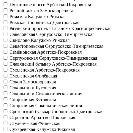
Пятницкое шоссе
Арбатско-Покровская
Речной вокзал
Замоскворецкая
Рижская
Калужско-Рижская
Римская
Люблинско-Дмитровская
Рязанский проспект
Таганско-Краснопресненская
Савёловская
Серпуховско-Тимирязевская
Свиблово
Калужско-Рижская
Севастопольская
Серпуховско-Тимирязевская
Семёновская
Арбатско-Покровская
Серпуховская
Серпуховско-Тимирязевская
Славянский бульвар
Арбатско-Покровская
Смоленская
Арбатско-Покровская
Смоленская
Филёвская
Сокол
Замоскворецкая
Сокольники
Бутовская
Сокольники
Сокольническая линия
Спортивная
Бутовская
Спортивная
Сокольническая линия
Сретенский бульвар
Люблинско-Дмитровская
Строгино
Арбатско-Покровская
Студенческая
Филёвская
Сухаревская
Калужско-Рижская