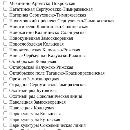
Мякинино
Арбатско-Покровская
Нагатинская
Серпуховско-Тимирязевская
Нагорная
Серпуховско-Тимирязевская
Нахимовский проспект
Серпуховско-Тимирязевская
Новогиреево
Калининско-Солнцевская
Новокосино
Калининско-Солнцевская
Новокузнецкая
Замоскворецкая
Новослободская
Кольцевая
Новоясеневская
Калужско-Рижская
Новые Черёмушки
Калужско-Рижская
Октябрьская
Кольцевая
Октябрьская
Калужско-Рижская
Октябрьское поле
Таганско-Краснопресненская
Орехово
Замоскворецкая
Отрадное
Серпуховско-Тимирязевская
Охотный ряд
Бутовская
Охотный ряд
Сокольническая линия
Павелецкая
Замоскворецкая
Павелецкая
Кольцевая
Парк культуры
Кольцевая
Парк культуры
Бутовская
Парк культуры
Сокольническая линия