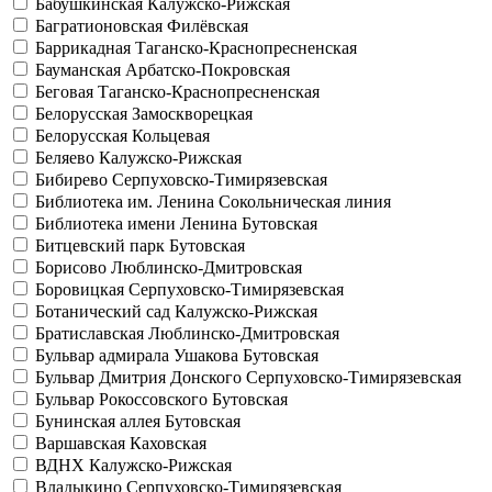
Бабушкинская
Калужско-Рижская
Багратионовская
Филёвская
Баррикадная
Таганско-Краснопресненская
Бауманская
Арбатско-Покровская
Беговая
Таганско-Краснопресненская
Белорусская
Замоскворецкая
Белорусская
Кольцевая
Беляево
Калужско-Рижская
Бибирево
Серпуховско-Тимирязевская
Библиотека им. Ленина
Сокольническая линия
Библиотека имени Ленина
Бутовская
Битцевский парк
Бутовская
Борисово
Люблинско-Дмитровская
Боровицкая
Серпуховско-Тимирязевская
Ботанический сад
Калужско-Рижская
Братиславская
Люблинско-Дмитровская
Бульвар адмирала Ушакова
Бутовская
Бульвар Дмитрия Донского
Серпуховско-Тимирязевская
Бульвар Рокоссовского
Бутовская
Бунинская аллея
Бутовская
Варшавская
Каховская
ВДНХ
Калужско-Рижская
Владыкино
Серпуховско-Тимирязевская