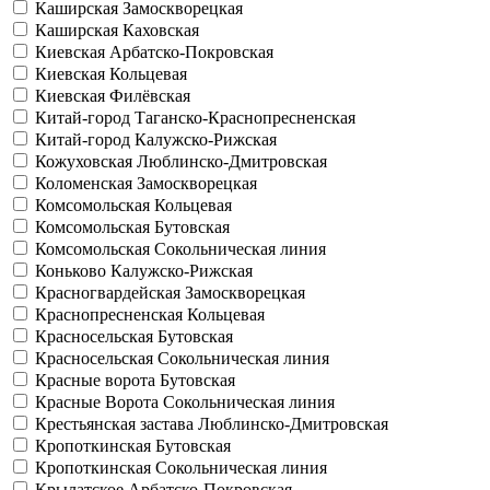
Каширская
Замоскворецкая
Каширская
Каховская
Киевская
Арбатско-Покровская
Киевская
Кольцевая
Киевская
Филёвская
Китай-город
Таганско-Краснопресненская
Китай-город
Калужско-Рижская
Кожуховская
Люблинско-Дмитровская
Коломенская
Замоскворецкая
Комсомольская
Кольцевая
Комсомольская
Бутовская
Комсомольская
Сокольническая линия
Коньково
Калужско-Рижская
Красногвардейская
Замоскворецкая
Краснопресненская
Кольцевая
Красносельская
Бутовская
Красносельская
Сокольническая линия
Красные ворота
Бутовская
Красные Ворота
Сокольническая линия
Крестьянская застава
Люблинско-Дмитровская
Кропоткинская
Бутовская
Кропоткинская
Сокольническая линия
Крылатское
Арбатско-Покровская