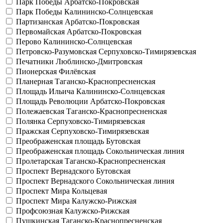
Парк Победы
Арбатско-Покровская
Парк Победы
Калининско-Солнцевская
Партизанская
Арбатско-Покровская
Первомайская
Арбатско-Покровская
Перово
Калининско-Солнцевская
Петровско-Разумовская
Серпуховско-Тимирязевская
Печатники
Люблинско-Дмитровская
Пионерская
Филёвская
Планерная
Таганско-Краснопресненская
Площадь Ильича
Калининско-Солнцевская
Площадь Революции
Арбатско-Покровская
Полежаевская
Таганско-Краснопресненская
Полянка
Серпуховско-Тимирязевская
Пражская
Серпуховско-Тимирязевская
Преображенская площадь
Бутовская
Преображенская площадь
Сокольническая линия
Пролетарская
Таганско-Краснопресненская
Проспект Вернадского
Бутовская
Проспект Вернадского
Сокольническая линия
Проспект Мира
Кольцевая
Проспект Мира
Калужско-Рижская
Профсоюзная
Калужско-Рижская
Пушкинская
Таганско-Краснопресненская