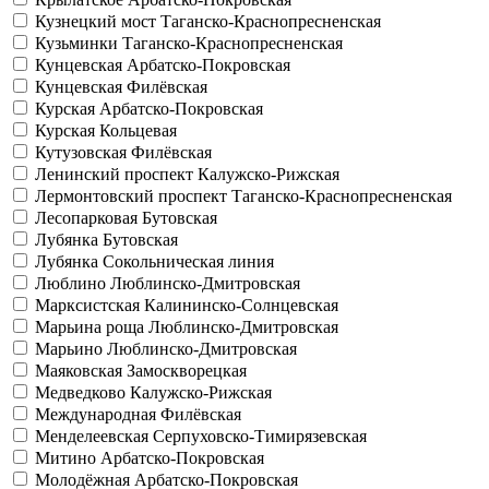
Кузнецкий мост
Таганско-Краснопресненская
Кузьминки
Таганско-Краснопресненская
Кунцевская
Арбатско-Покровская
Кунцевская
Филёвская
Курская
Арбатско-Покровская
Курская
Кольцевая
Кутузовская
Филёвская
Ленинский проспект
Калужско-Рижская
Лермонтовский проспект
Таганско-Краснопресненская
Лесопарковая
Бутовская
Лубянка
Бутовская
Лубянка
Сокольническая линия
Люблино
Люблинско-Дмитровская
Марксистская
Калининско-Солнцевская
Марьина роща
Люблинско-Дмитровская
Марьино
Люблинско-Дмитровская
Маяковская
Замоскворецкая
Медведково
Калужско-Рижская
Международная
Филёвская
Менделеевская
Серпуховско-Тимирязевская
Митино
Арбатско-Покровская
Молодёжная
Арбатско-Покровская