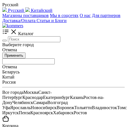
Русский
Русский
Китайский
Магазины поставщиков
Мы в соцсетях
О нас
Для партнеров
Доставка/Оплата
Статьи и Блоги
Каталог
Выберите город
Отмена
Применить
Отмена
Беларусь
Китай
Россия
Все города
Москва
Санкт-
Петербург
Краснодар
Екатеринбург
Казань
Ростов-на-
Дону
Челябинск
Самара
Волгоград
Уфа
Ярославль
Новосибирск
Воронеж
Тольятти
Владивосток
Томс
Иркутск
Пенза
Красноярск
Хабаровск
Ростов
Корзина