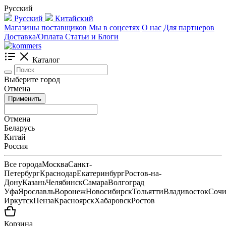
Русский
Русский
Китайский
Магазины поставщиков
Мы в соцсетях
О нас
Для партнеров
Доставка/Оплата
Статьи и Блоги
Каталог
Выберите город
Отмена
Применить
Отмена
Беларусь
Китай
Россия
Все города
Москва
Санкт-
Петербург
Краснодар
Екатеринбург
Ростов-на-
Дону
Казань
Челябинск
Самара
Волгоград
Уфа
Ярославль
Воронеж
Новосибирск
Тольятти
Владивосток
Соч
Иркутск
Пенза
Красноярск
Хабаровск
Ростов
Корзина