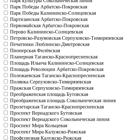
Парк культуры
Сокольническая линия
Парк Победы
Арбатско-Покровская
Парк Победы
Калининско-Солнцевская
Партизанская
Арбатско-Покровская
Первомайская
Арбатско-Покровская
Перово
Калининско-Солнцевская
Петровско-Разумовская
Серпуховско-Тимирязевская
Печатники
Люблинско-Дмитровская
Пионерская
Филёвская
Планерная
Таганско-Краснопресненская
Площадь Ильича
Калининско-Солнцевская
Площадь Революции
Арбатско-Покровская
Полежаевская
Таганско-Краснопресненская
Полянка
Серпуховско-Тимирязевская
Пражская
Серпуховско-Тимирязевская
Преображенская площадь
Бутовская
Преображенская площадь
Сокольническая линия
Пролетарская
Таганско-Краснопресненская
Проспект Вернадского
Бутовская
Проспект Вернадского
Сокольническая линия
Проспект Мира
Кольцевая
Проспект Мира
Калужско-Рижская
Профсоюзная
Калужско-Рижская