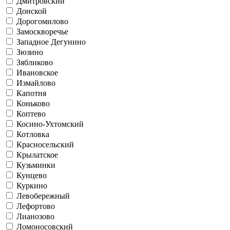
Дмитровский
Донской
Дорогомилово
Замоскворечье
Западное Дегунино
Зюзино
Зябликово
Ивановское
Измайлово
Капотня
Коньково
Коптево
Косино-Ухтомский
Котловка
Красносельский
Крылатское
Кузьминки
Кунцево
Куркино
Левобережный
Лефортово
Лианозово
Ломоносовский