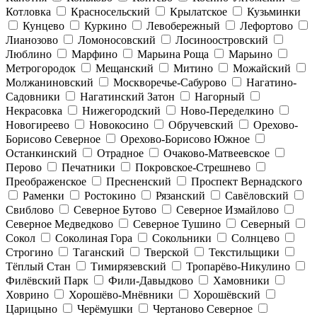
Котловка
Красносельский
Крылатское
Кузьминки
Кунцево
Куркино
Левобережный
Лефортово
Лианозово
Ломоносовский
Лосиноостровский
Люблино
Марфино
Марьина Роща
Марьино
Метрогородок
Мещанский
Митино
Можайский
Молжаниновский
Москворечье-Сабурово
Нагатино-
Садовники
Нагатинский Затон
Нагорный
Некрасовка
Нижегородский
Ново-Переделкино
Новогиреево
Новокосино
Обручевский
Орехово-
Борисово Северное
Орехово-Борисово Южное
Останкинский
Отрадное
Очаково-Матвеевское
Перово
Печатники
Покровское-Стрешнево
Преображенское
Пресненский
Проспект Вернадского
Раменки
Ростокино
Рязанский
Савёловский
Свиблово
Северное Бутово
Северное Измайлово
Северное Медведково
Северное Тушино
Северный
Сокол
Соколиная Гора
Сокольники
Солнцево
Строгино
Таганский
Тверской
Текстильщики
Тёплый Стан
Тимирязевский
Тропарёво-Никулино
Филёвский Парк
Фили-Давыдково
Хамовники
Ховрино
Хорошёво-Мнёвники
Хорошёвский
Царицыно
Черёмушки
Чертаново Северное