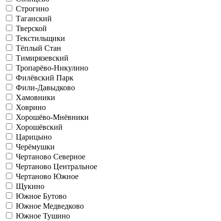
Строгино
Таганский
Тверской
Текстильщики
Тёплый Стан
Тимирязевский
Тропарёво-Никулино
Филёвский Парк
Фили-Давыдково
Хамовники
Ховрино
Хорошёво-Мнёвники
Хорошёвский
Царицыно
Черёмушки
Чертаново Северное
Чертаново Центральное
Чертаново Южное
Щукино
Южное Бутово
Южное Медведково
Южное Тушино