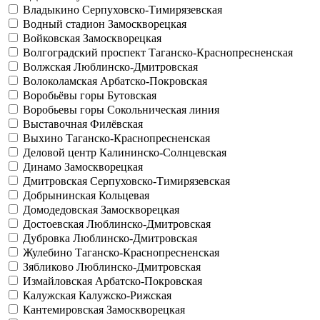
Владыкино
Серпуховско-Тимирязевская
Водный стадион
Замоскворецкая
Войковская
Замоскворецкая
Волгоградский проспект
Таганско-Краснопресненская
Волжская
Люблинско-Дмитровская
Волоколамская
Арбатско-Покровская
Воробьёвы горы
Бутовская
Воробьевы горы
Сокольническая линия
Выставочная
Филёвская
Выхино
Таганско-Краснопресненская
Деловой центр
Калининско-Солнцевская
Динамо
Замоскворецкая
Дмитровская
Серпуховско-Тимирязевская
Добрынинская
Кольцевая
Домодедовская
Замоскворецкая
Достоевская
Люблинско-Дмитровская
Дубровка
Люблинско-Дмитровская
Жулебино
Таганско-Краснопресненская
Зябликово
Люблинско-Дмитровская
Измайловская
Арбатско-Покровская
Калужская
Калужско-Рижская
Кантемировская
Замоскворецкая