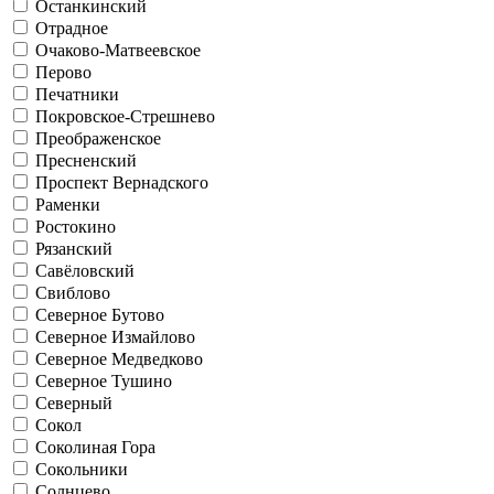
Останкинский
Отрадное
Очаково-Матвеевское
Перово
Печатники
Покровское-Стрешнево
Преображенское
Пресненский
Проспект Вернадского
Раменки
Ростокино
Рязанский
Савёловский
Свиблово
Северное Бутово
Северное Измайлово
Северное Медведково
Северное Тушино
Северный
Сокол
Соколиная Гора
Сокольники
Солнцево