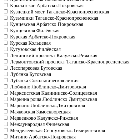
Крылатское
Арбатско-Покровская
Кузнецкий мост
Таганско-Краснопресненская
Кузьминки
Таганско-Краснопресненская
Кунцевская
Арбатско-Покровская
Кунцевская
Филёвская
Курская
Арбатско-Покровская
Курская
Кольцевая
Кутузовская
Филёвская
Ленинский проспект
Калужско-Рижская
Лермонтовский проспект
Таганско-Краснопресненская
Лесопарковая
Бутовская
Лубянка
Бутовская
Лубянка
Сокольническая линия
Люблино
Люблинско-Дмитровская
Марксистская
Калининско-Солнцевская
Марьина роща
Люблинско-Дмитровская
Марьино
Люблинско-Дмитровская
Маяковская
Замоскворецкая
Медведково
Калужско-Рижская
Международная
Филёвская
Менделеевская
Серпуховско-Тимирязевская
Митино
Арбатско-Покровская