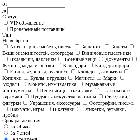
от
до
Статус
VIP объявление
Проверенный поставщик
Тип
Не выбрано
Антикварные мебель, посуда
Банкноты
Билеты
Вещи знаменитостей, автографы
Виниловые пластинки
Вкладыши, наклейки
Военные вещи
Документы
Жетоны, медали, значки
Календари
Киндер-сюрпризы
Книги, журналы, рукописи
Конверты, открытки
Копилки
Куклы, игрушки
Магниты
Марки
Модели
Монеты, нумизматика
Музыкальные
инструменты
Пепельницы, зажигалки
Пластиковые
карточки
Предметы искусства, картины
Статуэтки,
фигурки
Украшения, аксессуары
Фотографии, письма
Шахматы, игры
Шкатулки
Этикетки, бутылки,
пробки
Срок размещения
За 24 часа
За 7 дней
За все время