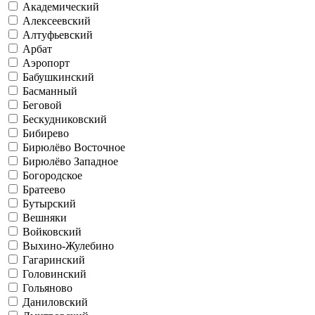
Академический
Алексеевский
Алтуфьевский
Арбат
Аэропорт
Бабушкинский
Басманный
Беговой
Бескудниковский
Бибирево
Бирюлёво Восточное
Бирюлёво Западное
Богородское
Братеево
Бутырский
Вешняки
Войковский
Выхино-Жулебино
Гагаринский
Головинский
Гольяново
Даниловский