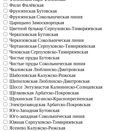
Фили
Филёвская
Фрунзенская
Бутовская
Фрунзенская
Сокольническая линия
Царицыно
Замоскворецкая
Цветной бульвар
Серпуховско-Тимирязевская
Черкизовская
Бутовская
Черкизовская
Сокольническая линия
Чертановская
Серпуховско-Тимирязевская
Чеховская
Серпуховско-Тимирязевская
Чистые пруды
Бутовская
Чистые пруды
Сокольническая линия
Чкаловская
Люблинско-Дмитровская
Шаболовская
Калужско-Рижская
Шипиловская
Люблинско-Дмитровская
Шоссе Энтузиастов
Калининско-Солнцевская
Щёлковская
Арбатско-Покровская
Щукинская
Таганско-Краснопресненская
Электрозаводская
Арбатско-Покровская
Юго-Западная
Бутовская
Юго-западная
Сокольническая линия
Южная
Серпуховско-Тимирязевская
Ясенево
Калужско-Рижская