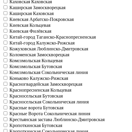
Каховская
Каховская
Каширская
Замоскворецкая
Каширская
Каховская
Киевская
Арбатско-Покровская
Киевская
Кольцевая
Киевская
Филёвская
Китай-город
Таганско-Краснопресненская
Китай-город
Калужско-Рижская
Кожуховская
Люблинско-Дмитровская
Коломенская
Замоскворецкая
Комсомольская
Кольцевая
Комсомольская
Бутовская
Комсомольская
Сокольническая линия
Коньково
Калужско-Рижская
Красногвардейская
Замоскворецкая
Краснопресненская
Кольцевая
Красносельская
Бутовская
Красносельская
Сокольническая линия
Красные ворота
Бутовская
Красные Ворота
Сокольническая линия
Крестьянская застава
Люблинско-Дмитровская
Кропоткинская
Бутовская
Кропоткинская
Сокольническая линия