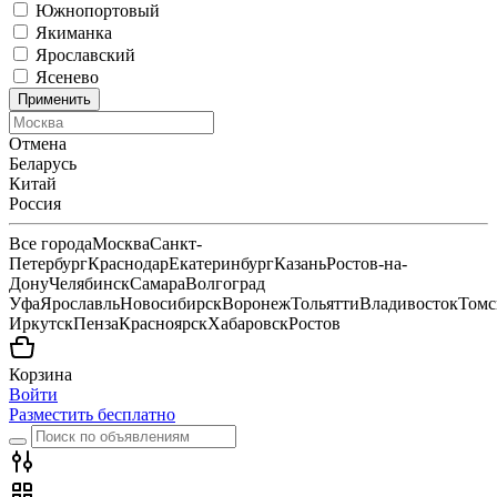
Южнопортовый
Якиманка
Ярославский
Ясенево
Применить
Отмена
Беларусь
Китай
Россия
Все города
Москва
Санкт-
Петербург
Краснодар
Екатеринбург
Казань
Ростов-на-
Дону
Челябинск
Самара
Волгоград
Уфа
Ярославль
Новосибирск
Воронеж
Тольятти
Владивосток
Томс
Иркутск
Пенза
Красноярск
Хабаровск
Ростов
Корзина
Войти
Разместить бесплатно