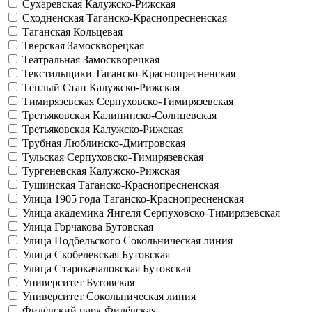
Сухаревская
Калужско-Рижская
Сходненская
Таганско-Краснопресненская
Таганская
Кольцевая
Тверская
Замоскворецкая
Театральная
Замоскворецкая
Текстильщики
Таганско-Краснопресненская
Тёплый Стан
Калужско-Рижская
Тимирязевская
Серпуховско-Тимирязевская
Третьяковская
Калининско-Солнцевская
Третьяковская
Калужско-Рижская
Трубная
Люблинско-Дмитровская
Тульская
Серпуховско-Тимирязевская
Тургеневская
Калужско-Рижская
Тушинская
Таганско-Краснопресненская
Улица 1905 года
Таганско-Краснопресненская
Улица академика Янгеля
Серпуховско-Тимирязевская
Улица Горчакова
Бутовская
Улица Подбельского
Сокольническая линия
Улица Скобелевская
Бутовская
Улица Старокачаловская
Бутовская
Университет
Бутовская
Университет
Сокольническая линия
Филёвский парк
Филёвская