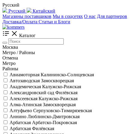
Русский
Русский
Китайский
Магазины поставщиков
Мы в соцсетях
О нас
Для партнеров
Доставка/Оплата
Статьи и Блоги
Каталог
Москва
Метро / Районы
Отмена
Метро
Районы
Авиамоторная
Калининско-Солнцевская
Автозаводская
Замоскворецкая
Академическая
Калужско-Рижская
Александровский сад
Филёвская
Алексеевская
Калужско-Рижская
Алма-Атинская
Замоскворецкая
Алтуфьево
Серпуховско-Тимирязевская
Аннино
Люблинско-Дмитровская
Арбатская
Арбатско-Покровская
Арбатская
Филёвская