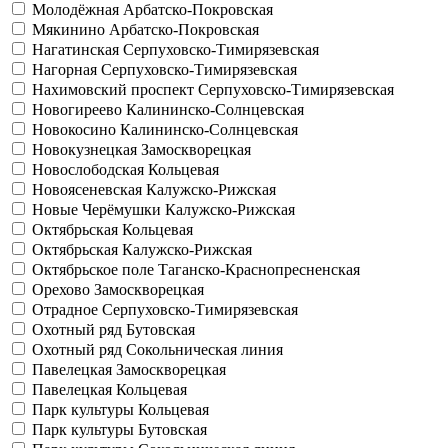
Молодёжная
Арбатско-Покровская
Мякинино
Арбатско-Покровская
Нагатинская
Серпуховско-Тимирязевская
Нагорная
Серпуховско-Тимирязевская
Нахимовский проспект
Серпуховско-Тимирязевская
Новогиреево
Калининско-Солнцевская
Новокосино
Калининско-Солнцевская
Новокузнецкая
Замоскворецкая
Новослободская
Кольцевая
Новоясеневская
Калужско-Рижская
Новые Черёмушки
Калужско-Рижская
Октябрьская
Кольцевая
Октябрьская
Калужско-Рижская
Октябрьское поле
Таганско-Краснопресненская
Орехово
Замоскворецкая
Отрадное
Серпуховско-Тимирязевская
Охотный ряд
Бутовская
Охотный ряд
Сокольническая линия
Павелецкая
Замоскворецкая
Павелецкая
Кольцевая
Парк культуры
Кольцевая
Парк культуры
Бутовская