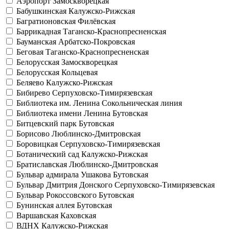
Аэропорт
Замоскворецкая
Бабушкинская
Калужско-Рижская
Багратионовская
Филёвская
Баррикадная
Таганско-Краснопресненская
Бауманская
Арбатско-Покровская
Беговая
Таганско-Краснопресненская
Белорусская
Замоскворецкая
Белорусская
Кольцевая
Беляево
Калужско-Рижская
Бибирево
Серпуховско-Тимирязевская
Библиотека им. Ленина
Сокольническая линия
Библиотека имени Ленина
Бутовская
Битцевский парк
Бутовская
Борисово
Люблинско-Дмитровская
Боровицкая
Серпуховско-Тимирязевская
Ботанический сад
Калужско-Рижская
Братиславская
Люблинско-Дмитровская
Бульвар адмирала Ушакова
Бутовская
Бульвар Дмитрия Донского
Серпуховско-Тимирязевская
Бульвар Рокоссовского
Бутовская
Бунинская аллея
Бутовская
Варшавская
Каховская
ВДНХ
Калужско-Рижская