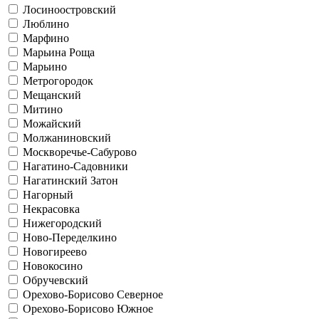
Лосиноостровский
Люблино
Марфино
Марьина Роща
Марьино
Метрогородок
Мещанский
Митино
Можайский
Молжаниновский
Москворечье-Сабурово
Нагатино-Садовники
Нагатинский Затон
Нагорный
Некрасовка
Нижегородский
Ново-Переделкино
Новогиреево
Новокосино
Обручевский
Орехово-Борисово Северное
Орехово-Борисово Южное