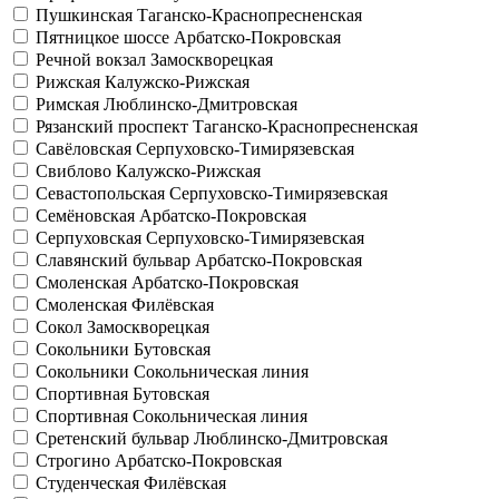
Пушкинская
Таганско-Краснопресненская
Пятницкое шоссе
Арбатско-Покровская
Речной вокзал
Замоскворецкая
Рижская
Калужско-Рижская
Римская
Люблинско-Дмитровская
Рязанский проспект
Таганско-Краснопресненская
Савёловская
Серпуховско-Тимирязевская
Свиблово
Калужско-Рижская
Севастопольская
Серпуховско-Тимирязевская
Семёновская
Арбатско-Покровская
Серпуховская
Серпуховско-Тимирязевская
Славянский бульвар
Арбатско-Покровская
Смоленская
Арбатско-Покровская
Смоленская
Филёвская
Сокол
Замоскворецкая
Сокольники
Бутовская
Сокольники
Сокольническая линия
Спортивная
Бутовская
Спортивная
Сокольническая линия
Сретенский бульвар
Люблинско-Дмитровская
Строгино
Арбатско-Покровская
Студенческая
Филёвская