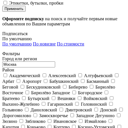
Этикетки, бутылки, пробки
Применить
Оформите подписку
на поиск и получайте первым новые
объявления по Вашим параметрам
Подписаться
По умолчанию
По умолчанию
По новизне
По стоимости
Фильтры
Город или регион
Район
Академический
Алексеевский
Алтуфьевский
Арбат
Аэропорт
Бабушкинский
Басманный
Беговой
Бескудниковский
Бибирево
Бирюлёво
Восточное
Бирюлёво Западное
Богородское
Братеево
Бутырский
Вешняки
Войковский
Выхино-Жулебино
Гагаринский
Головинский
Гольяново
Даниловский
Дмитровский
Донской
Дорогомилово
Замоскворечье
Западное Дегунино
Зюзино
Зябликово
Ивановское
Измайлово
Капотня
Коньково
Коптево
Косино-Ухтомский