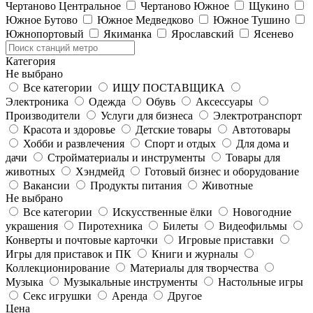
Чертаново Центральное
Чертаново Южное
Щукино
Южное Бутово
Южное Медведково
Южное Тушино
Южнопортовый
Якиманка
Ярославский
Ясенево
Категория
Не выбрано
Все категории
ИЩУ ПОСТАВЩИКА
Электроника
Одежда
Обувь
Аксессуары
Производители
Услуги для бизнеса
Электротранспорт
Красота и здоровье
Детские товары
Автотовары
Хобби и развлечения
Спорт и отдых
Для дома и
дачи
Стройматериалы и инструменты
Товары для
животных
Хэндмейд
Готовый бизнес и оборудование
Вакансии
Продукты питания
Животные
Не выбрано
Все категории
Искусственные ёлки
Новогодние
украшения
Пиротехника
Билеты
Видеофильмы
Конверты и почтовые карточки
Игровые приставки
Игры для приставок и ПК
Книги и журналы
Коллекционирование
Материалы для творчества
Музыка
Музыкальные инструменты
Настольные игры
Секс игрушки
Аренда
Другое
Цена