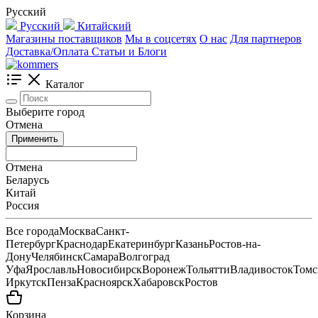
Русский
Русский
Китайский
Магазины поставщиков
Мы в соцсетях
О нас
Для партнеров
Доставка/Оплата
Статьи и Блоги
Каталог
Выберите город
Отмена
Применить
Отмена
Беларусь
Китай
Россия
Все города
Москва
Санкт-
Петербург
Краснодар
Екатеринбург
Казань
Ростов-на-
Дону
Челябинск
Самара
Волгоград
Уфа
Ярославль
Новосибирск
Воронеж
Тольятти
Владивосток
Томс
Иркутск
Пенза
Красноярск
Хабаровск
Ростов
Корзина