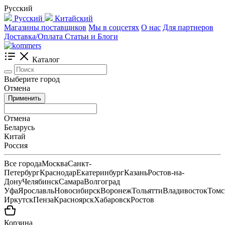
Русский
Русский
Китайский
Магазины поставщиков
Мы в соцсетях
О нас
Для партнеров
Доставка/Оплата
Статьи и Блоги
Каталог
Выберите город
Отмена
Применить
Отмена
Беларусь
Китай
Россия
Все города
Москва
Санкт-
Петербург
Краснодар
Екатеринбург
Казань
Ростов-на-
Дону
Челябинск
Самара
Волгоград
Уфа
Ярославль
Новосибирск
Воронеж
Тольятти
Владивосток
Томс
Иркутск
Пенза
Красноярск
Хабаровск
Ростов
Корзина