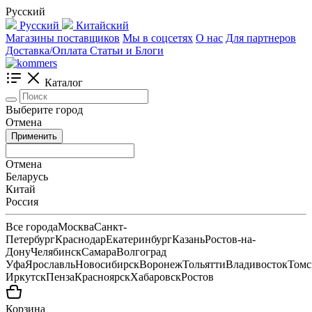
Русский
Русский
Китайский
Магазины поставщиков
Мы в соцсетях
О нас
Для партнеров
Доставка/Оплата
Статьи и Блоги
Каталог
Выберите город
Отмена
Применить
Отмена
Беларусь
Китай
Россия
Все города
Москва
Санкт-
Петербург
Краснодар
Екатеринбург
Казань
Ростов-на-
Дону
Челябинск
Самара
Волгоград
Уфа
Ярославль
Новосибирск
Воронеж
Тольятти
Владивосток
Томс
Иркутск
Пенза
Красноярск
Хабаровск
Ростов
Корзина