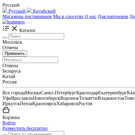
Русский
Русский
Китайский
Магазины поставщиков
Мы в соцсетях
О нас
Для партнеров
До
Каталог
Мосальск
Отмена
Применить
Отмена
Беларусь
Китай
Россия
Все города
Москва
Санкт-Петербург
Краснодар
Екатеринбург
Каз
Уфа
Ярославль
Новосибирск
Воронеж
Тольятти
Владивосток
Томс
Иркутск
Пенза
Красноярск
Хабаровск
Ростов
Корзина
Войти
Разместить бесплатно