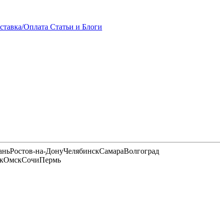
ставка/Оплата
Статьи и Блоги
ань
Ростов-на-Дону
Челябинск
Самара
Волгоград
к
Омск
Сочи
Пермь