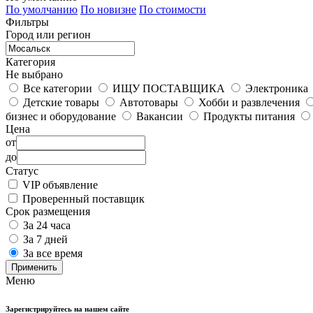
По умолчанию
По новизне
По стоимости
Фильтры
Город или регион
Категория
Не выбрано
Все категории
ИЩУ ПОСТАВЩИКА
Электроника
Детские товары
Автотовары
Хобби и развлечения
бизнес и оборудование
Вакансии
Продукты питания
Цена
от
до
Статус
VIP объявление
Проверенный поставщик
Срок размещения
За 24 часа
За 7 дней
За все время
Применить
Меню
Зарегистрируйтесь на нашем сайте