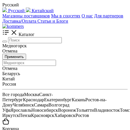
Русский
Русский
Китайский
Магазины поставщиков
Мы в соцсетях
О нас
Для партнеров
Доставка/Оплата
Статьи и Блоги
Каталог
Медногорск
Отмена
Применить
Отмена
Беларусь
Китай
Россия
Все города
Москва
Санкт-
Петербург
Краснодар
Екатеринбург
Казань
Ростов-на-
Дону
Челябинск
Самара
Волгоград
Уфа
Ярославль
Новосибирск
Воронеж
Тольятти
Владивосток
Томс
Иркутск
Пенза
Красноярск
Хабаровск
Ростов
Корзина