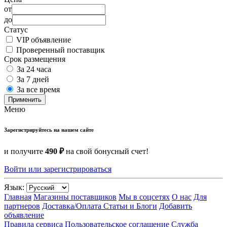
от
до
Статус
VIP объявление
Проверенный поставщик
Срок размещения
За 24 часа
За 7 дней
За все время
Применить
Меню
Зарегистрируйтесь на нашем сайте
и получите
490 ₽
на свой бонусный счет!
Войти или зарегистрироваться
Язык:
Главная
Магазины поставщиков
Мы в соцсетях
О нас
Для
партнеров
Доставка/Оплата
Статьи и Блоги
Добавить
объявление
Правила сервиса
Пользовательское соглашение
Служба