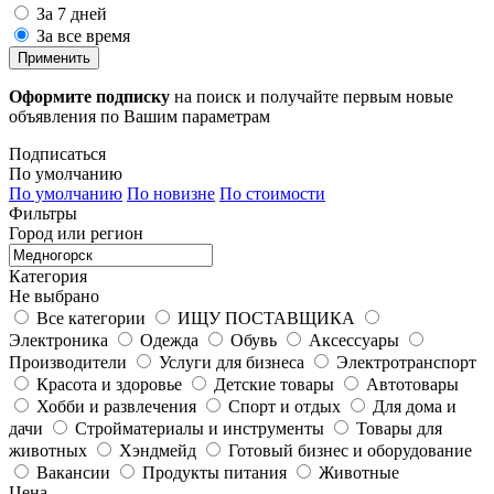
За 7 дней
За все время
Применить
Оформите подписку
на поиск и получайте первым новые
объявления по Вашим параметрам
Подписаться
По умолчанию
По умолчанию
По новизне
По стоимости
Фильтры
Город или регион
Категория
Не выбрано
Все категории
ИЩУ ПОСТАВЩИКА
Электроника
Одежда
Обувь
Аксессуары
Производители
Услуги для бизнеса
Электротранспорт
Красота и здоровье
Детские товары
Автотовары
Хобби и развлечения
Спорт и отдых
Для дома и
дачи
Стройматериалы и инструменты
Товары для
животных
Хэндмейд
Готовый бизнес и оборудование
Вакансии
Продукты питания
Животные
Цена