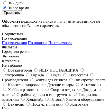
За 7 дней
За все время
Применить
Оформите подписку
на поиск и получайте первым новые
объявления по Вашим параметрам
Подписаться
По умолчанию
По умолчанию
По новизне
По стоимости
Фильтры
Город или регион
Категория
Не выбрано
Все категории
ИЩУ ПОСТАВЩИКА
Электроника
Одежда
Обувь
Аксессуары
Производители
Услуги для бизнеса
Электротранспорт
Красота и здоровье
Детские товары
Автотовары
Хобби и развлечения
Спорт и отдых
Для дома и
дачи
Стройматериалы и инструменты
Товары для
животных
Хэндмейд
Готовый бизнес и оборудование
Вакансии
Продукты питания
Животные
Цена