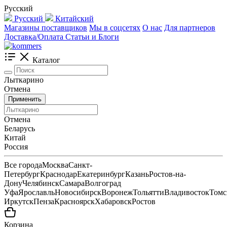
Русский
Русский
Китайский
Магазины поставщиков
Мы в соцсетях
О нас
Для партнеров
Доставка/Оплата
Статьи и Блоги
Каталог
Лыткарино
Отмена
Применить
Отмена
Беларусь
Китай
Россия
Все города
Москва
Санкт-
Петербург
Краснодар
Екатеринбург
Казань
Ростов-на-
Дону
Челябинск
Самара
Волгоград
Уфа
Ярославль
Новосибирск
Воронеж
Тольятти
Владивосток
Томс
Иркутск
Пенза
Красноярск
Хабаровск
Ростов
Корзина