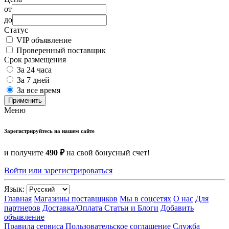
от
до
Статус
VIP объявление
Проверенный поставщик
Срок размещения
За 24 часа
За 7 дней
За все время
Применить
Меню
Зарегистрируйтесь на нашем сайте
и получите
490 ₽
на свой бонусный счет!
Войти или зарегистрироваться
Язык:
Главная
Магазины поставщиков
Мы в соцсетях
О нас
Для
партнеров
Доставка/Оплата
Статьи и Блоги
Добавить
объявление
Правила сервиса
Пользовательское соглашение
Служба