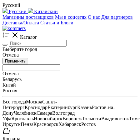
Русский
Русский
Китайский
Магазины поставщиков
Мы в соцсетях
О нас
Для партнеров
Доставка/Оплата
Статьи и Блоги
Каталог
Выберите город
Отмена
Применить
Отмена
Беларусь
Китай
Россия
Все города
Москва
Санкт-
Петербург
Краснодар
Екатеринбург
Казань
Ростов-на-
Дону
Челябинск
Самара
Волгоград
Уфа
Ярославль
Новосибирск
Воронеж
Тольятти
Владивосток
Томс
Иркутск
Пенза
Красноярск
Хабаровск
Ростов
Корзина