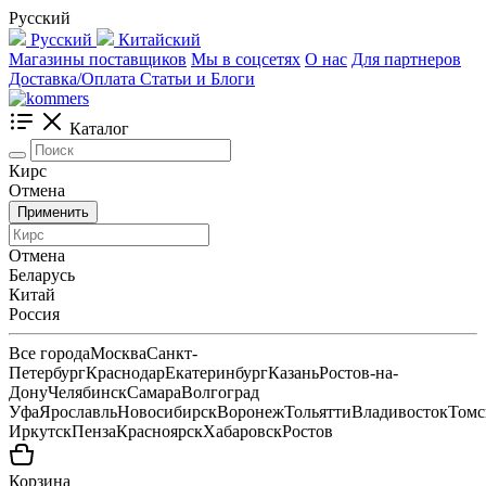
Русский
Русский
Китайский
Магазины поставщиков
Мы в соцсетях
О нас
Для партнеров
Доставка/Оплата
Статьи и Блоги
Каталог
Кирс
Отмена
Применить
Отмена
Беларусь
Китай
Россия
Все города
Москва
Санкт-
Петербург
Краснодар
Екатеринбург
Казань
Ростов-на-
Дону
Челябинск
Самара
Волгоград
Уфа
Ярославль
Новосибирск
Воронеж
Тольятти
Владивосток
Томс
Иркутск
Пенза
Красноярск
Хабаровск
Ростов
Корзина