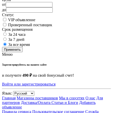
от
до
Статус
VIP объявление
Проверенный поставщик
Срок размещения
За 24 часа
За 7 дней
За все время
Применить
Меню
Зарегистрируйтесь на нашем сайте
и получите
490 ₽
на свой бонусный счет!
Войти или зарегистрироваться
Язык:
Главная
Магазины поставщиков
Мы в соцсетях
О нас
Для
партнеров
Доставка/Оплата
Статьи и Блоги
Добавить
объявление
Правила сервиса
Пользовательское соглашение
Служба