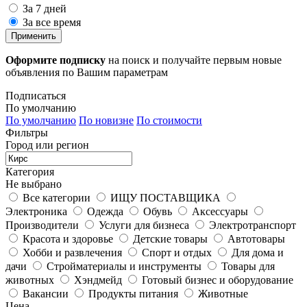
За 7 дней
За все время
Применить
Оформите подписку
на поиск и получайте первым новые
объявления по Вашим параметрам
Подписаться
По умолчанию
По умолчанию
По новизне
По стоимости
Фильтры
Город или регион
Категория
Не выбрано
Все категории
ИЩУ ПОСТАВЩИКА
Электроника
Одежда
Обувь
Аксессуары
Производители
Услуги для бизнеса
Электротранспорт
Красота и здоровье
Детские товары
Автотовары
Хобби и развлечения
Спорт и отдых
Для дома и
дачи
Стройматериалы и инструменты
Товары для
животных
Хэндмейд
Готовый бизнес и оборудование
Вакансии
Продукты питания
Животные
Цена