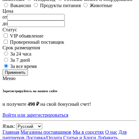
Вакансии
Продукты питания
Животные
Цена
от
до
Статус
VIP объявление
Проверенный поставщик
Срок размещения
За 24 часа
За 7 дней
За все время
Применить
Меню
Зарегистрируйтесь на нашем сайте
и получите
490 ₽
на свой бонусный счет!
Войти или зарегистрироваться
Язык:
Главная
Магазины поставщиков
Мы в соцсетях
О нас
Для
партнеров
Доставка/Оплата
Статьи и Блоги
Добавить