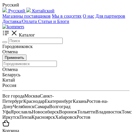
Русский
Русский
Китайский
Магазины поставщиков
Мы в соцсетях
О нас
Для партнеров
Доставка/Оплата
Статьи и Блоги
Каталог
Городовиковск
Отмена
Применить
Отмена
Беларусь
Китай
Россия
Все города
Москва
Санкт-
Петербург
Краснодар
Екатеринбург
Казань
Ростов-на-
Дону
Челябинск
Самара
Волгоград
Уфа
Ярославль
Новосибирск
Воронеж
Тольятти
Владивосток
Томс
Иркутск
Пенза
Красноярск
Хабаровск
Ростов
Корзина