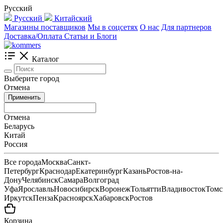
Русский
Русский
Китайский
Магазины поставщиков
Мы в соцсетях
О нас
Для партнеров
Доставка/Оплата
Статьи и Блоги
Каталог
Выберите город
Отмена
Применить
Отмена
Беларусь
Китай
Россия
Все города
Москва
Санкт-
Петербург
Краснодар
Екатеринбург
Казань
Ростов-на-
Дону
Челябинск
Самара
Волгоград
Уфа
Ярославль
Новосибирск
Воронеж
Тольятти
Владивосток
Томс
Иркутск
Пенза
Красноярск
Хабаровск
Ростов
Корзина