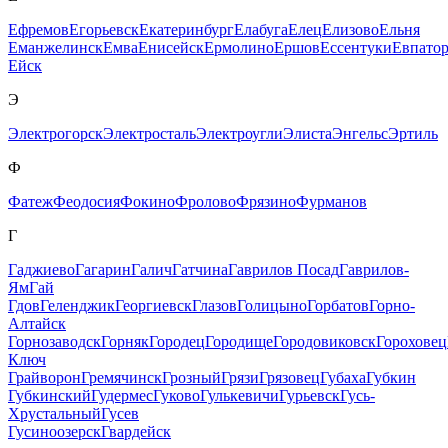
Ефремов
Егорьевск
Екатеринбург
Елабуга
Елец
Елизово
Ельня
Еманжелинск
Емва
Енисейск
Ермолино
Ершов
Ессентуки
Евпато
Ейск
Э
Электрогорск
Электросталь
Электроугли
Элиста
Энгельс
Эртиль
Ф
Фатеж
Феодосия
Фокино
Фролово
Фрязино
Фурманов
Г
Гаджиево
Гагарин
Галич
Гатчина
Гаврилов Посад
Гаврилов-
Ям
Гай
Гдов
Геленджик
Георгиевск
Глазов
Голицыно
Горбатов
Горно-
Алтайск
Горнозаводск
Горняк
Городец
Городище
Городовиковск
Гороховец
Ключ
Грайворон
Гремячинск
Грозный
Грязи
Грязовец
Губаха
Губкин
Губкинский
Гудермес
Гуково
Гулькевичи
Гурьевск
Гусь-
Хрустальный
Гусев
Гусиноозерск
Гвардейск