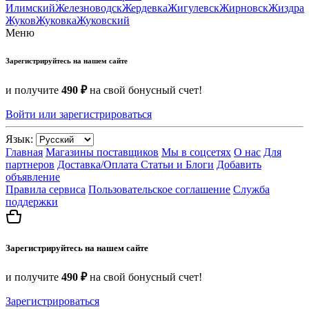
Илимский
Железноводск
Жердевка
Жигулевск
Жирновск
Жиздра
Жуков
Жуковка
Жуковский
Меню
Зарегистрируйтесь на нашем сайте
и получите
490 ₽
на свой бонусный счет!
Войти или зарегистрироваться
Язык:
Главная
Магазины поставщиков
Мы в соцсетях
О нас
Для
партнеров
Доставка/Оплата
Статьи и Блоги
Добавить
объявление
Правила сервиса
Пользовательское соглашение
Служба
поддержки
Зарегистрируйтесь на нашем сайте
и получите
490 ₽
на свой бонусный счет!
Зарегистрироваться