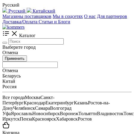
Русский
Русский
Китайский
Магазины поставщиков
Мы в соцсетях
О нас
Для партнеров
Доставка/Оплата
Статьи и Блоги
Каталог
Выберите город
Отмена
Применить
Отмена
Беларусь
Китай
Россия
Все города
Москва
Санкт-
Петербург
Краснодар
Екатеринбург
Казань
Ростов-на-
Дону
Челябинск
Самара
Волгоград
Уфа
Ярославль
Новосибирск
Воронеж
Тольятти
Владивосток
Томс
Иркутск
Пенза
Красноярск
Хабаровск
Ростов
Корзина