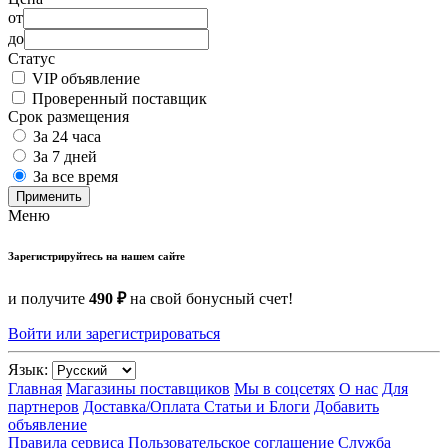
от
до
Статус
VIP объявление
Проверенный поставщик
Срок размещения
За 24 часа
За 7 дней
За все время
Применить
Меню
Зарегистрируйтесь на нашем сайте
и получите
490 ₽
на свой бонусный счет!
Войти или зарегистрироваться
Язык:
Главная
Магазины поставщиков
Мы в соцсетях
О нас
Для
партнеров
Доставка/Оплата
Статьи и Блоги
Добавить
объявление
Правила сервиса
Пользовательское соглашение
Служба