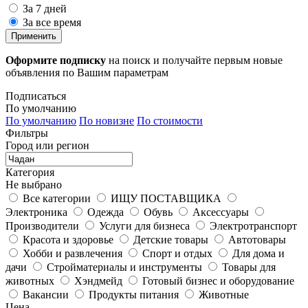
За 7 дней
За все время
Применить
Оформите подписку
на поиск и получайте первым новые
объявления по Вашим параметрам
Подписаться
По умолчанию
По умолчанию
По новизне
По стоимости
Фильтры
Город или регион
Категория
Не выбрано
Все категории
ИЩУ ПОСТАВЩИКА
Электроника
Одежда
Обувь
Аксессуары
Производители
Услуги для бизнеса
Электротранспорт
Красота и здоровье
Детские товары
Автотовары
Хобби и развлечения
Спорт и отдых
Для дома и
дачи
Стройматериалы и инструменты
Товары для
животных
Хэндмейд
Готовый бизнес и оборудование
Вакансии
Продукты питания
Животные
Цена