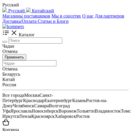
Русский
Русский
Китайский
Магазины поставщиков
Мы в соцсетях
О нас
Для партнеров
Доставка/Оплата
Статьи и Блоги
Каталог
Чадан
Отмена
Применить
Отмена
Беларусь
Китай
Россия
Все города
Москва
Санкт-
Петербург
Краснодар
Екатеринбург
Казань
Ростов-на-
Дону
Челябинск
Самара
Волгоград
Уфа
Ярославль
Новосибирск
Воронеж
Тольятти
Владивосток
Томс
Иркутск
Пенза
Красноярск
Хабаровск
Ростов
Корзина