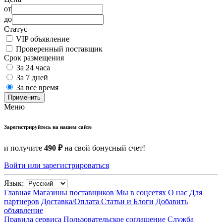
от
до
Статус
VIP объявление
Проверенный поставщик
Срок размещения
За 24 часа
За 7 дней
За все время
Применить
Меню
Зарегистрируйтесь на нашем сайте
и получите
490 ₽
на свой бонусный счет!
Войти или зарегистрироваться
Язык:
Главная
Магазины поставщиков
Мы в соцсетях
О нас
Для
партнеров
Доставка/Оплата
Статьи и Блоги
Добавить
объявление
Правила сервиса
Пользовательское соглашение
Служба