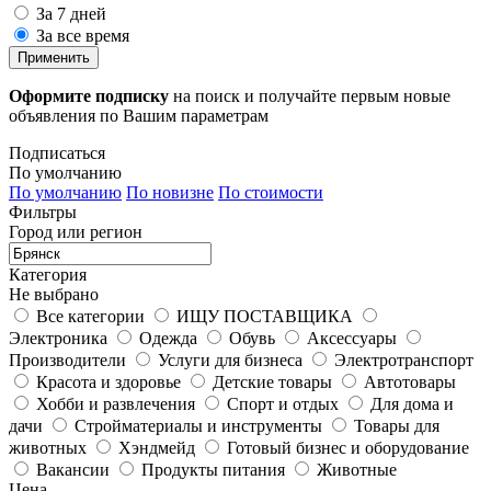
За 7 дней
За все время
Применить
Оформите подписку
на поиск и получайте первым новые
объявления по Вашим параметрам
Подписаться
По умолчанию
По умолчанию
По новизне
По стоимости
Фильтры
Город или регион
Категория
Не выбрано
Все категории
ИЩУ ПОСТАВЩИКА
Электроника
Одежда
Обувь
Аксессуары
Производители
Услуги для бизнеса
Электротранспорт
Красота и здоровье
Детские товары
Автотовары
Хобби и развлечения
Спорт и отдых
Для дома и
дачи
Стройматериалы и инструменты
Товары для
животных
Хэндмейд
Готовый бизнес и оборудование
Вакансии
Продукты питания
Животные
Цена