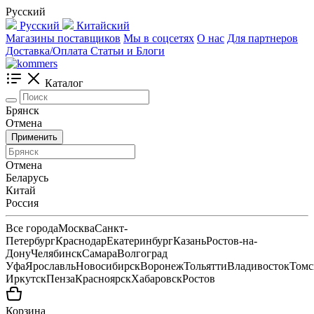
Русский
Русский
Китайский
Магазины поставщиков
Мы в соцсетях
О нас
Для партнеров
Доставка/Оплата
Статьи и Блоги
Каталог
Брянск
Отмена
Применить
Отмена
Беларусь
Китай
Россия
Все города
Москва
Санкт-
Петербург
Краснодар
Екатеринбург
Казань
Ростов-на-
Дону
Челябинск
Самара
Волгоград
Уфа
Ярославль
Новосибирск
Воронеж
Тольятти
Владивосток
Томс
Иркутск
Пенза
Красноярск
Хабаровск
Ростов
Корзина