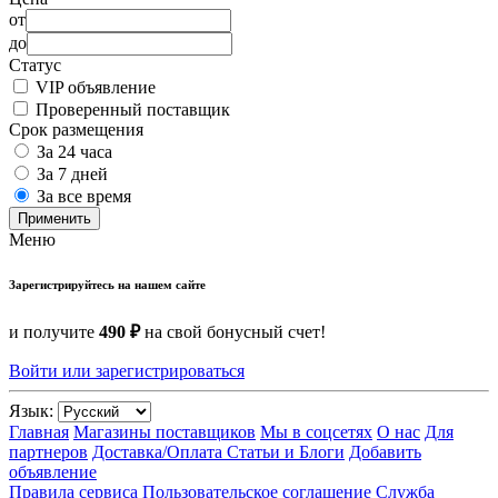
от
до
Статус
VIP объявление
Проверенный поставщик
Срок размещения
За 24 часа
За 7 дней
За все время
Применить
Меню
Зарегистрируйтесь на нашем сайте
и получите
490 ₽
на свой бонусный счет!
Войти или зарегистрироваться
Язык:
Главная
Магазины поставщиков
Мы в соцсетях
О нас
Для
партнеров
Доставка/Оплата
Статьи и Блоги
Добавить
объявление
Правила сервиса
Пользовательское соглашение
Служба