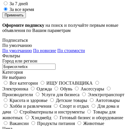
За 7 дней
За все время
Применить
Оформите подписку
на поиск и получайте первым новые
объявления по Вашим параметрам
Подписаться
По умолчанию
По умолчанию
По новизне
По стоимости
Фильтры
Город или регион
Категория
Не выбрано
Все категории
ИЩУ ПОСТАВЩИКА
Электроника
Одежда
Обувь
Аксессуары
Производители
Услуги для бизнеса
Электротранспорт
Красота и здоровье
Детские товары
Автотовары
Хобби и развлечения
Спорт и отдых
Для дома и
дачи
Стройматериалы и инструменты
Товары для
животных
Хэндмейд
Готовый бизнес и оборудование
Вакансии
Продукты питания
Животные
Цена