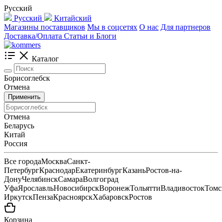
Русский
Русский
Китайский
Магазины поставщиков
Мы в соцсетях
О нас
Для партнеров
Доставка/Оплата
Статьи и Блоги
Каталог
Борисоглебск
Отмена
Применить
Отмена
Беларусь
Китай
Россия
Все города
Москва
Санкт-
Петербург
Краснодар
Екатеринбург
Казань
Ростов-на-
Дону
Челябинск
Самара
Волгоград
Уфа
Ярославль
Новосибирск
Воронеж
Тольятти
Владивосток
Томс
Иркутск
Пенза
Красноярск
Хабаровск
Ростов
Корзина