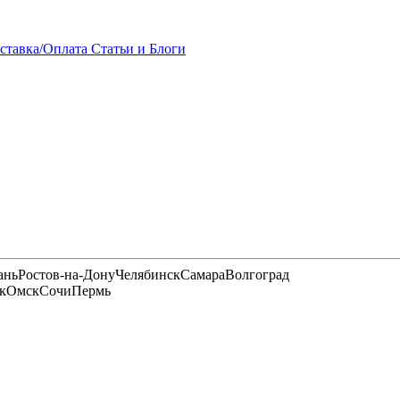
ставка/Оплата
Статьи и Блоги
ань
Ростов-на-Дону
Челябинск
Самара
Волгоград
к
Омск
Сочи
Пермь