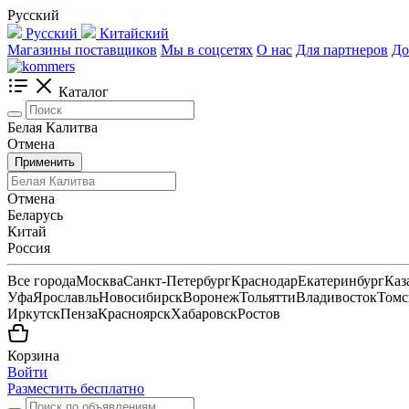
Русский
Русский
Китайский
Магазины поставщиков
Мы в соцсетях
О нас
Для партнеров
До
Каталог
Белая Калитва
Отмена
Применить
Отмена
Беларусь
Китай
Россия
Все города
Москва
Санкт-Петербург
Краснодар
Екатеринбург
Каз
Уфа
Ярославль
Новосибирск
Воронеж
Тольятти
Владивосток
Томс
Иркутск
Пенза
Красноярск
Хабаровск
Ростов
Корзина
Войти
Разместить бесплатно