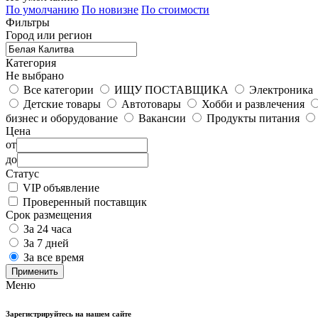
По умолчанию
По новизне
По стоимости
Фильтры
Город или регион
Категория
Не выбрано
Все категории
ИЩУ ПОСТАВЩИКА
Электроника
Детские товары
Автотовары
Хобби и развлечения
бизнес и оборудование
Вакансии
Продукты питания
Цена
от
до
Статус
VIP объявление
Проверенный поставщик
Срок размещения
За 24 часа
За 7 дней
За все время
Применить
Меню
Зарегистрируйтесь на нашем сайте